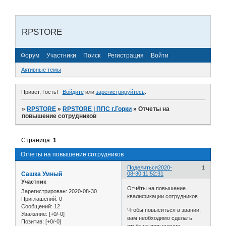
RPSTORE
Форум
Участники
Поиск
Регистрация
Войти
Активные темы
Привет, Гость!
Войдите
или
зарегистрируйтесь
.
»
RPSTORE
»
RPSTORE | ППС г.Горки
»
Отчеты на
повышение сотрудников
Страница:
1
Отчеты на повышение сотрудников
Поделиться
2020-
1
Сашка Умный
08-30 11:52:31
Участник
Отчёты на повышение
Зарегистрирован
: 2020-08-30
квалификации сотрудников
Приглашений:
0
Сообщений:
12
Чтобы повыситься в звании,
Уважение:
[+0/-0]
вам необходимо сделать
Позитив:
[+0/-0]