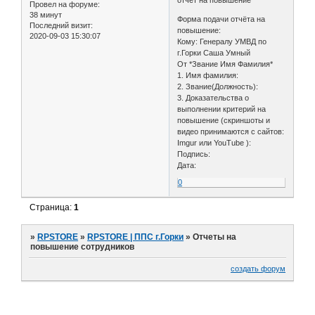
отчёт на повышение
Провел на форуме:
38 минут
Форма подачи отчёта на
Последний визит:
повышение:
2020-09-03 15:30:07
Кому: Генералу УМВД по
г.Горки Саша Умный
От *Звание Имя Фамилия*
1. Имя фамилия:
2. Звание(Должность):
3. Доказательства о
выполнении критерий на
повышение (скриншоты и
видео принимаются с сайтов:
Imgur или YouTube ):
Подпись:
Дата:
0
Страница:
1
»
RPSTORE
»
RPSTORE | ППС г.Горки
»
Отчеты на
повышение сотрудников
создать форум