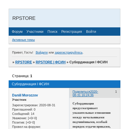
RPSTORE
Форум
Участники
Поиск
Регистрация
Войти
Активные темы
Привет, Гость!
Войдите
или
зарегистрируйтесь
.
»
RPSTORE
»
RPSTORE | ФСИН
»
Субординация ӏ ФСИН
Страница:
1
Субординация ӏ ФСИН
Поделиться
2020-
1
Daniil Morozzov
08-31 16:24:36
Участник
Cубординация
Зарегистрирован
: 2020-08-31
предусматривает
Приглашений:
0
уважительные отношения
Сообщений:
14
между начальниками
Уважение:
[+0/-0]
подчинёнными, особый
Позитив:
[+0/-0]
порядок отдачи приказов,
Провел на форуме: