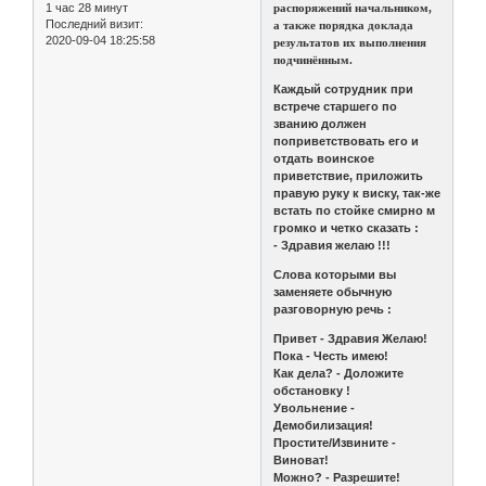
1 час 28 минут
распоряжений начальником,
Последний визит:
а также порядка доклада
2020-09-04 18:25:58
результатов их выполнения
подчинённым.
Каждый сотрудник при
встрече старшего по
званию должен
поприветствовать его и
отдать воинское
приветствие, приложить
правую руку к виску, так-же
встать по стойке смирно м
громко и четко сказать :
- Здравия желаю !!!
Слова которыми вы
заменяете обычную
разговорную речь :
Привет - Здравия Желаю!
Пока - Честь имею!
Как дела? - Доложите
обстановку !
Увольнение -
Демобилизация!
Простите/Извините -
Виноват!
Можно? - Разрешите!