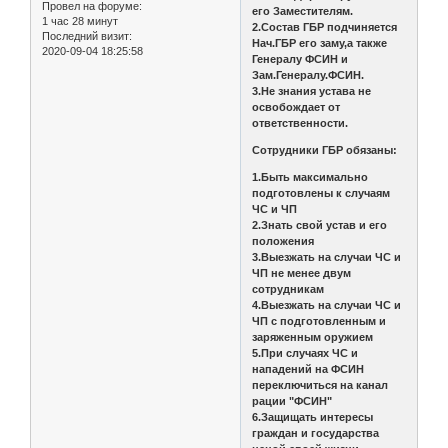
Провел на форуме:
его Заместителям.
1 час 28 минут
2.Состав ГБР подчиняется
Последний визит:
Нач.ГБР его заму,а также
2020-09-04 18:25:58
Генералу ФСИН и
Зам.Генералу.ФСИН.
3.Не знания устава не
освобождает от
ответственности.
Сотрудники ГБР обязаны:
1.Быть максимально
подготовлены к случаям
ЧС и ЧП
2.Знать свой устав и его
положения
3.Выезжать на случаи ЧС и
ЧП не менее двум
сотрудникам
4.Выезжать на случаи ЧС и
ЧП с подготовленным и
заряженным оружием
5.При случаях ЧС и
нападений на ФСИН
переключиться на канал
рации "ФСИН"
6.Защищать интересы
граждан и государства