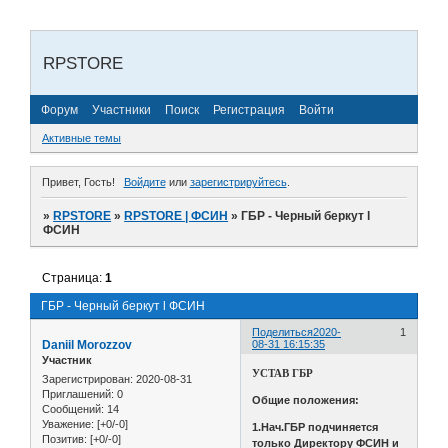
RPSTORE
Форум
Участники
Поиск
Регистрация
Войти
Активные темы
Привет, Гость!
Войдите
или
зарегистрируйтесь
.
»
RPSTORE
»
RPSTORE | ФСИН
»
ГБР - Черный беркут ӏ
ФСИН
Страница:
1
ГБР - Черный беркут ӏ ФСИН
Поделиться
2020-
1
Daniil Morozzov
08-31 16:15:35
Участник
УСТАВ ГБР
Зарегистрирован
: 2020-08-31
Приглашений:
0
Общие положения:
Сообщений:
14
Уважение:
[+0/-0]
1.Нач.ГБР подчиняется
Позитив:
[+0/-0]
только Директору ФСИН и