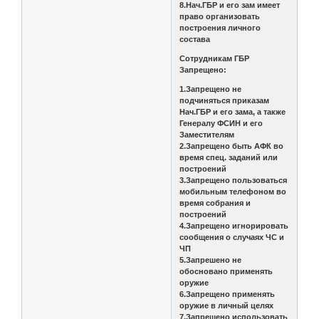
8.Нач.ГБР и его зам имеет
право организовать
построения личного
состава
Сотрудникам ГБР
Запрещено:
1.Запрещено не
подчиняться приказам
Нач.ГБР и его зама, а также
Генералу ФСИН и его
Заместителям
2.Запрещено быть АФК во
время спец. заданий или
построений
3.Запрещено пользоваться
мобильным телефоном во
время собрания и
построений
4.Запрещено игнорировать
сообщения о случаях ЧС и
ЧП
5.Запрешено не
обосновано применять
оружие
6.Запрещено применять
оружие в личный целях
7.Запрещено использовать