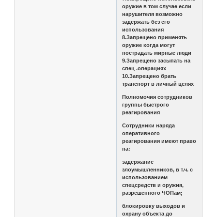
оружие в том случае если
нарушителя возможно
задержать без его
использования
8.Запрещено применять
оружие когда могут
пострадать мирные люди
9.Запрещено засыпать на
спец .операциях
10.Запрещено брать
транспорт в личный целях
Полномочия сотрудников
группы быстрого
реагирования
Сотрудники наряда
оперативного
реагирования имеют право
на:
задержание
злоумышленников, в т.ч. с
использованием
спецсредств и оружия,
разрешенного ЧОПам;
блокировку выходов и
охрану объекта до