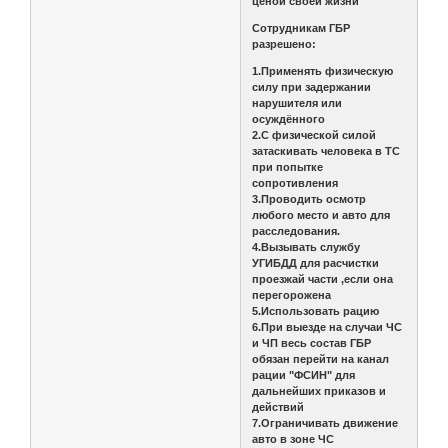
ценой своей жизни
Сотрудникам ГБР
разрешено:
1.Применять физическую
силу при задержании
нарушителя или
осуждённого
2.С физической силой
затаскивать человека в ТС
при попытке
сопротивления
3.Проводить осмотр
любого место и авто для
расследования.
4.Вызывать службу
УГИБДД для расчистки
проезжай части ,если она
перегорожена
5.Использовать рацию
6.При выезде на случаи ЧС
и ЧП весь состав ГБР
обязан перейти на канал
рации "ФСИН" для
дальнейших приказов и
действий
7.Ограничивать движение
авто в зоне ЧС