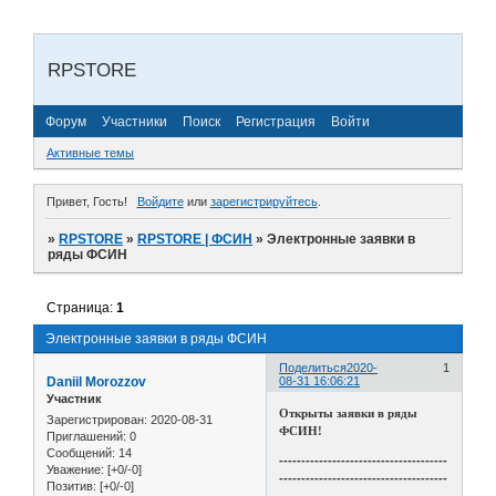
RPSTORE
Форум
Участники
Поиск
Регистрация
Войти
Активные темы
Привет, Гость!
Войдите
или
зарегистрируйтесь
.
»
RPSTORE
»
RPSTORE | ФСИН
»
Электронные заявки в
ряды ФСИН
Страница:
1
Электронные заявки в ряды ФСИН
Поделиться
2020-
1
Daniil Morozzov
08-31 16:06:21
Участник
Открыты заявки в ряды
Зарегистрирован
: 2020-08-31
ФСИН!
Приглашений:
0
Сообщений:
14
--------------------------------------
Уважение:
[+0/-0]
--------------------------------------
Позитив:
[+0/-0]