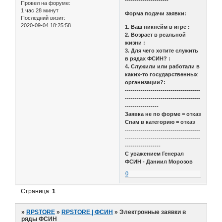
----------------------
Провел на форуме:
1 час 28 минут
Форма подачи заявки:
Последний визит:
2020-09-04 18:25:58
1. Ваш никнейм в игре :
2. Возраст в реальной
жизни :
3. Для чего хотите служить
в рядах ФСИН? :
4. Служили или работали в
каких-то государственных
организации?:
--------------------------------------
--------------------------------------
-----------------
Заявка не по форме = отказ
Спам в категорию = отказ
--------------------------------------
--------------------------------------
------------------
С уважением Генерал
ФСИН - Даниил Морозов
0
Страница:
1
»
RPSTORE
»
RPSTORE | ФСИН
»
Электронные заявки в
ряды ФСИН