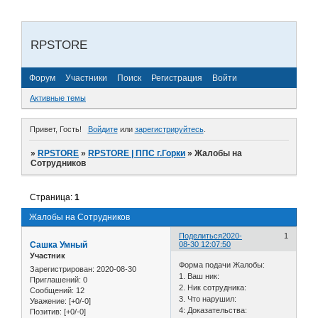
RPSTORE
Форум
Участники
Поиск
Регистрация
Войти
Активные темы
Привет, Гость!
Войдите
или
зарегистрируйтесь
.
»
RPSTORE
»
RPSTORE | ППС г.Горки
»
Жалобы на
Сотрудников
Страница:
1
Жалобы на Сотрудников
Поделиться
2020-
1
Сашка Умный
08-30 12:07:50
Участник
Форма подачи Жалобы:
Зарегистрирован
: 2020-08-30
1. Ваш ник:
Приглашений:
0
2. Ник сотрудника:
Сообщений:
12
3. Что нарушил:
Уважение:
[+0/-0]
4: Доказательства:
Позитив:
[+0/-0]