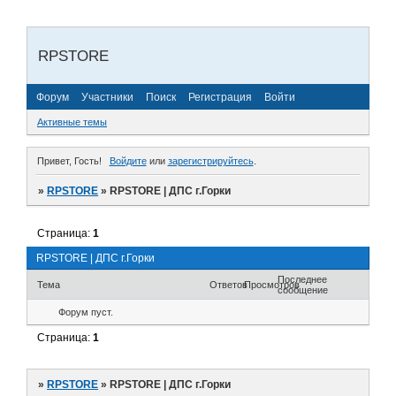
RPSTORE
Форум
Участники
Поиск
Регистрация
Войти
Активные темы
Привет, Гость!
Войдите
или
зарегистрируйтесь
.
»
RPSTORE
»
RPSTORE | ДПС г.Горки
Страница:
1
RPSTORE | ДПС г.Горки
Последнее
Тема
Ответов
Просмотров
сообщение
Форум пуст.
Страница:
1
»
RPSTORE
»
RPSTORE | ДПС г.Горки